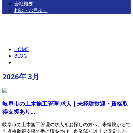
会社概要
相談・お見積り
2026年 3月
お問い合わせ
HOME
BLOG
2026年 3月
岐阜市の土木施工管理 求人｜未経験歓迎・資格取
得支援あり...
岐阜市で土木施工管理の求人をお探しの方へ。未経験からで
も資格取得支援で手に職をつけ、創業50年以上の安定した