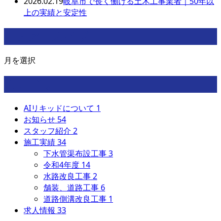
2026.02.19
岐阜市で長く働ける土木工事業者｜50年以
上の実績と安定性
月別アーカイブ
月を選択
カテゴリー
AIリキッドについて
1
お知らせ
54
スタッフ紹介
2
施工実績
34
下水管渠布設工事
3
令和4年度
14
水路改良工事
2
舗装、道路工事
6
道路側溝改良工事
1
求人情報
33