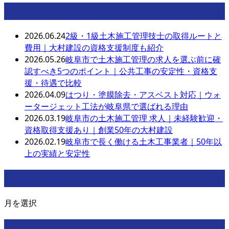
最近の投稿
2026.06.24
2級・1級土木施工管理技士の取得ルートと
費用｜大村建設の資格支援制度も紹介
2026.05.26
岐阜市で土木施工管理の求人を選ぶ前に確
認すべき5つのポイント｜公共工事の安定性・資格支
援・待遇で比較
2026.04.09
はつり・塗膜除去・アスベスト対応｜ウォ
ータージェット工法が岐阜県で選ばれる理由
2026.03.19
岐阜市の土木施工管理 求人｜未経験歓迎・
資格取得支援あり｜創業50年の大村建設
2026.02.19
岐阜市で長く働ける土木工事業者｜50年以
上の実績と安定性
月別アーカイブ
月を選択
カテゴリー