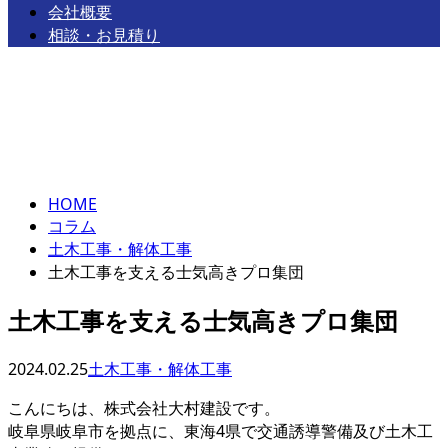
会社概要
相談・お見積り
コラム
お問い合わせ
column
HOME
コラム
土木工事・解体工事
土木工事を支える士気高きプロ集団
土木工事を支える士気高きプロ集団
2024.02.25
土木工事・解体工事
こんにちは、株式会社大村建設です。
岐阜県岐阜市を拠点に、東海4県で交通誘導警備及び土木工