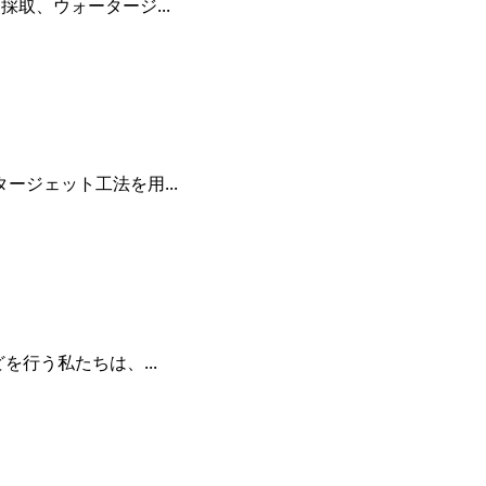
取、ウォータージ...
ジェット工法を用...
行う私たちは、...