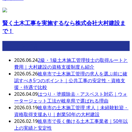
賢く土木工事を実施するなら株式会社大村建設ま
で！
最近の投稿
2026.06.24
2級・1級土木施工管理技士の取得ルートと
費用｜大村建設の資格支援制度も紹介
2026.05.26
岐阜市で土木施工管理の求人を選ぶ前に確
認すべき5つのポイント｜公共工事の安定性・資格支
援・待遇で比較
2026.04.09
はつり・塗膜除去・アスベスト対応｜ウォ
ータージェット工法が岐阜県で選ばれる理由
2026.03.19
岐阜市の土木施工管理 求人｜未経験歓迎・
資格取得支援あり｜創業50年の大村建設
2026.02.19
岐阜市で長く働ける土木工事業者｜50年以
上の実績と安定性