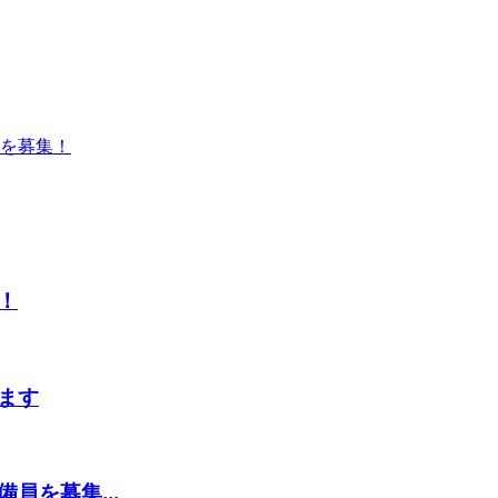
を募集！
！
ます
員を募集...